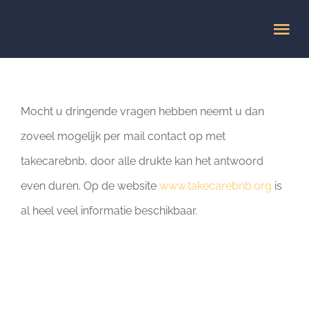
Ga
Tog
naar
Nav
inhoud
HOME
Mocht u dringende vragen hebben neemt u dan
Veelgestelde vragen
zoveel mogelijk per mail contact op met
takecarebnb, door alle drukte kan het antwoord
MISSIE
even duren. Op de website
www.takecarebnb.org
is
al heel veel informatie beschikbaar.
AANMELDEN