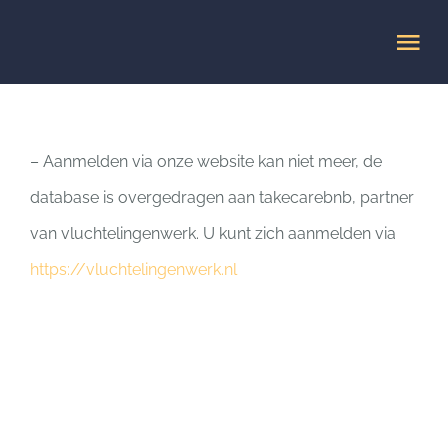
Ga
Tog
naar
Nav
inhoud
HOME
– Aanmelden via onze website kan niet meer, de
Veelgestelde vragen
database is overgedragen aan takecarebnb, partner
van vluchtelingenwerk. U kunt zich aanmelden via
MISSIE
https://vluchtelingenwerk.nl
AANMELDEN