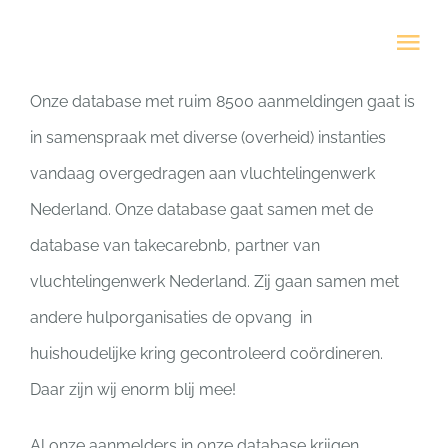
Ga
Tog
naar
Nav
inhoud
Onze database met ruim 8500 aanmeldingen gaat is
HOME
in samenspraak met diverse (overheid) instanties
vandaag overgedragen aan vluchtelingenwerk
Veelgestelde vragen
Nederland. Onze database gaat samen met de
database van takecarebnb, partner van
MISSIE
vluchtelingenwerk Nederland. Zij gaan samen met
AANMELDEN
andere hulporganisaties de opvang in
huishoudelijke kring gecontroleerd coördineren.
Daar zijn wij enorm blij mee!
Al onze aanmelders in onze database krijgen