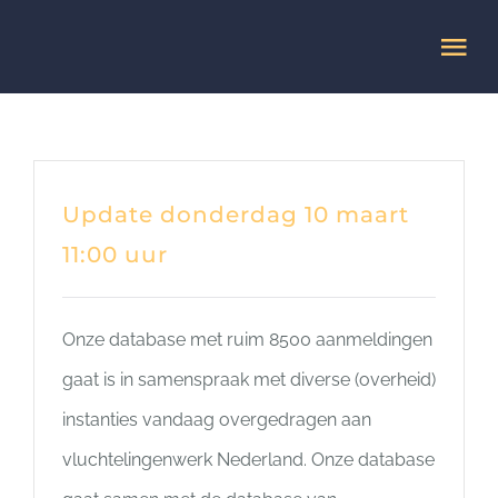
Ga
Tog
naar
Nav
inhoud
HOME
Veelgestelde vragen
Update donderdag 10 maart
11:00 uur
MISSIE
Onze database met ruim 8500 aanmeldingen
AANMELDEN
gaat is in samenspraak met diverse (overheid)
instanties vandaag overgedragen aan
vluchtelingenwerk Nederland. Onze database